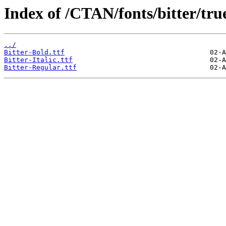
Index of /CTAN/fonts/bitter/tru
../
Bitter-Bold.ttf
Bitter-Italic.ttf
Bitter-Regular.ttf