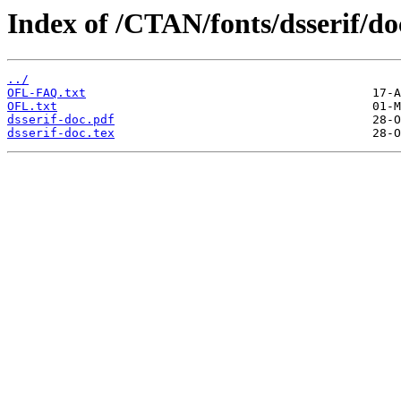
Index of /CTAN/fonts/dsserif/do
../
OFL-FAQ.txt
OFL.txt
dsserif-doc.pdf
dsserif-doc.tex