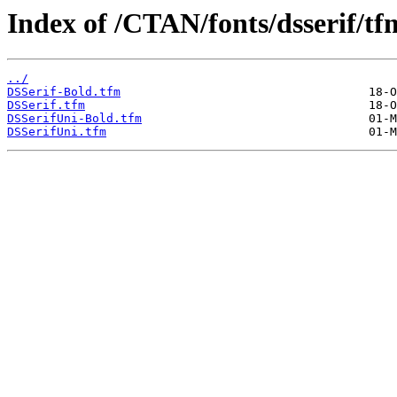
Index of /CTAN/fonts/dsserif/tf
../
DSSerif-Bold.tfm
DSSerif.tfm
DSSerifUni-Bold.tfm
DSSerifUni.tfm