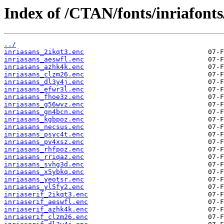
Index of /CTAN/fonts/inriafonts
../
inriasans_2ikqt3.enc
inriasans_aeswfl.enc
inriasans_azhk4k.enc
inriasans_clzm26.enc
inriasans_dl3y4j.enc
inriasans_efwr3l.enc
inriasans_fhoe3z.enc
inriasans_g56wvz.enc
inriasans_gn4bcn.enc
inriasans_kgbpoz.enc
inriasans_necsus.enc
inriasans_psyc4t.enc
inriasans_pv4xsz.enc
inriasans_rhfpoz.enc
inriasans_rriqaz.enc
inriasans_svhg3d.enc
inriasans_x5ybkq.enc
inriasans_yeotsr.enc
inriasans_yl5fy2.enc
inriaserif_2ikqt3.enc
inriaserif_aeswfl.enc
inriaserif_azhk4k.enc
inriaserif_clzm26.enc