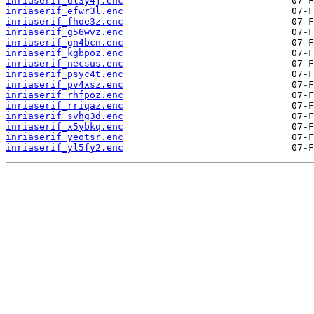
inriaserif_dl3y4j.enc
inriaserif_efwr3l.enc
inriaserif_fhoe3z.enc
inriaserif_g56wvz.enc
inriaserif_gn4bcn.enc
inriaserif_kgbpoz.enc
inriaserif_necsus.enc
inriaserif_psyc4t.enc
inriaserif_pv4xsz.enc
inriaserif_rhfpoz.enc
inriaserif_rriqaz.enc
inriaserif_svhg3d.enc
inriaserif_x5ybkq.enc
inriaserif_yeotsr.enc
inriaserif_yl5fy2.enc