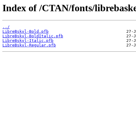
Index of /CTAN/fonts/librebaske
../
LibreBskvl-Bold.pfb
LibreBskvl-BoldItalic.pfb
LibreBskvl-Italic.pfb
LibreBskvl-Regular.pfb