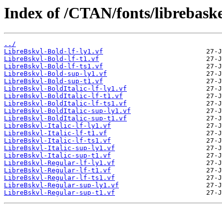
Index of /CTAN/fonts/librebasker
../
LibreBskvl-Bold-lf-ly1.vf
LibreBskvl-Bold-lf-t1.vf
LibreBskvl-Bold-lf-ts1.vf
LibreBskvl-Bold-sup-ly1.vf
LibreBskvl-Bold-sup-t1.vf
LibreBskvl-BoldItalic-lf-ly1.vf
LibreBskvl-BoldItalic-lf-t1.vf
LibreBskvl-BoldItalic-lf-ts1.vf
LibreBskvl-BoldItalic-sup-ly1.vf
LibreBskvl-BoldItalic-sup-t1.vf
LibreBskvl-Italic-lf-ly1.vf
LibreBskvl-Italic-lf-t1.vf
LibreBskvl-Italic-lf-ts1.vf
LibreBskvl-Italic-sup-ly1.vf
LibreBskvl-Italic-sup-t1.vf
LibreBskvl-Regular-lf-ly1.vf
LibreBskvl-Regular-lf-t1.vf
LibreBskvl-Regular-lf-ts1.vf
LibreBskvl-Regular-sup-ly1.vf
LibreBskvl-Regular-sup-t1.vf