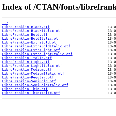
Index of /CTAN/fonts/librefrank
../
LibreFranklin-Black.otf
LibreFranklin-BlackItalic.otf
LibreFranklin-Bold.otf
LibreFranklin-BoldItalic.otf
LibreFranklin-ExtraBold.otf
LibreFranklin-ExtraBoldItalic.otf
LibreFranklin-ExtraLight.otf
LibreFranklin-ExtraLightItalic.otf
LibreFranklin-Italic.otf
LibreFranklin-Light.otf
LibreFranklin-LightItalic.otf
LibreFranklin-Medium.otf
LibreFranklin-MediumItalic.otf
LibreFranklin-Regular.otf
LibreFranklin-SemiBold.otf
LibreFranklin-SemiBoldItalic.otf
LibreFranklin-Thin.otf
LibreFranklin-ThinItalic.otf