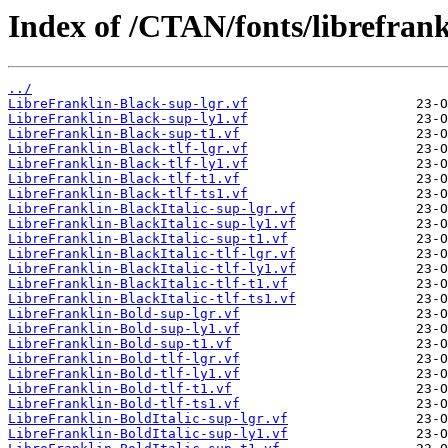
Index of /CTAN/fonts/librefrank
../
LibreFranklin-Black-sup-lgr.vf
LibreFranklin-Black-sup-ly1.vf
LibreFranklin-Black-sup-t1.vf
LibreFranklin-Black-tlf-lgr.vf
LibreFranklin-Black-tlf-ly1.vf
LibreFranklin-Black-tlf-t1.vf
LibreFranklin-Black-tlf-ts1.vf
LibreFranklin-BlackItalic-sup-lgr.vf
LibreFranklin-BlackItalic-sup-ly1.vf
LibreFranklin-BlackItalic-sup-t1.vf
LibreFranklin-BlackItalic-tlf-lgr.vf
LibreFranklin-BlackItalic-tlf-ly1.vf
LibreFranklin-BlackItalic-tlf-t1.vf
LibreFranklin-BlackItalic-tlf-ts1.vf
LibreFranklin-Bold-sup-lgr.vf
LibreFranklin-Bold-sup-ly1.vf
LibreFranklin-Bold-sup-t1.vf
LibreFranklin-Bold-tlf-lgr.vf
LibreFranklin-Bold-tlf-ly1.vf
LibreFranklin-Bold-tlf-t1.vf
LibreFranklin-Bold-tlf-ts1.vf
LibreFranklin-BoldItalic-sup-lgr.vf
LibreFranklin-BoldItalic-sup-ly1.vf