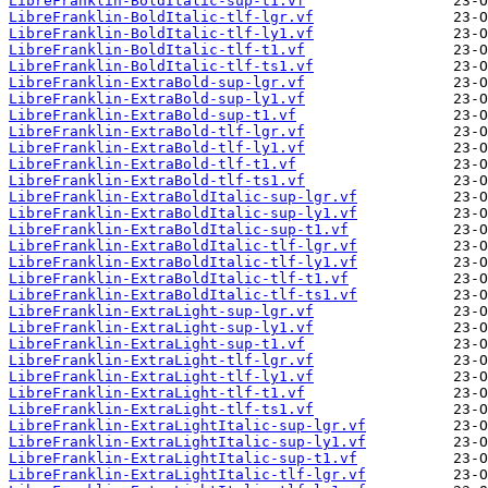
LibreFranklin-BoldItalic-sup-t1.vf
LibreFranklin-BoldItalic-tlf-lgr.vf
LibreFranklin-BoldItalic-tlf-ly1.vf
LibreFranklin-BoldItalic-tlf-t1.vf
LibreFranklin-BoldItalic-tlf-ts1.vf
LibreFranklin-ExtraBold-sup-lgr.vf
LibreFranklin-ExtraBold-sup-ly1.vf
LibreFranklin-ExtraBold-sup-t1.vf
LibreFranklin-ExtraBold-tlf-lgr.vf
LibreFranklin-ExtraBold-tlf-ly1.vf
LibreFranklin-ExtraBold-tlf-t1.vf
LibreFranklin-ExtraBold-tlf-ts1.vf
LibreFranklin-ExtraBoldItalic-sup-lgr.vf
LibreFranklin-ExtraBoldItalic-sup-ly1.vf
LibreFranklin-ExtraBoldItalic-sup-t1.vf
LibreFranklin-ExtraBoldItalic-tlf-lgr.vf
LibreFranklin-ExtraBoldItalic-tlf-ly1.vf
LibreFranklin-ExtraBoldItalic-tlf-t1.vf
LibreFranklin-ExtraBoldItalic-tlf-ts1.vf
LibreFranklin-ExtraLight-sup-lgr.vf
LibreFranklin-ExtraLight-sup-ly1.vf
LibreFranklin-ExtraLight-sup-t1.vf
LibreFranklin-ExtraLight-tlf-lgr.vf
LibreFranklin-ExtraLight-tlf-ly1.vf
LibreFranklin-ExtraLight-tlf-t1.vf
LibreFranklin-ExtraLight-tlf-ts1.vf
LibreFranklin-ExtraLightItalic-sup-lgr.vf
LibreFranklin-ExtraLightItalic-sup-ly1.vf
LibreFranklin-ExtraLightItalic-sup-t1.vf
LibreFranklin-ExtraLightItalic-tlf-lgr.vf