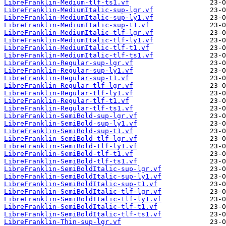
LibreFranklin-Medium-tlf-ts1.vf
LibreFranklin-MediumItalic-sup-lgr.vf
LibreFranklin-MediumItalic-sup-ly1.vf
LibreFranklin-MediumItalic-sup-t1.vf
LibreFranklin-MediumItalic-tlf-lgr.vf
LibreFranklin-MediumItalic-tlf-ly1.vf
LibreFranklin-MediumItalic-tlf-t1.vf
LibreFranklin-MediumItalic-tlf-ts1.vf
LibreFranklin-Regular-sup-lgr.vf
LibreFranklin-Regular-sup-ly1.vf
LibreFranklin-Regular-sup-t1.vf
LibreFranklin-Regular-tlf-lgr.vf
LibreFranklin-Regular-tlf-ly1.vf
LibreFranklin-Regular-tlf-t1.vf
LibreFranklin-Regular-tlf-ts1.vf
LibreFranklin-SemiBold-sup-lgr.vf
LibreFranklin-SemiBold-sup-ly1.vf
LibreFranklin-SemiBold-sup-t1.vf
LibreFranklin-SemiBold-tlf-lgr.vf
LibreFranklin-SemiBold-tlf-ly1.vf
LibreFranklin-SemiBold-tlf-t1.vf
LibreFranklin-SemiBold-tlf-ts1.vf
LibreFranklin-SemiBoldItalic-sup-lgr.vf
LibreFranklin-SemiBoldItalic-sup-ly1.vf
LibreFranklin-SemiBoldItalic-sup-t1.vf
LibreFranklin-SemiBoldItalic-tlf-lgr.vf
LibreFranklin-SemiBoldItalic-tlf-ly1.vf
LibreFranklin-SemiBoldItalic-tlf-t1.vf
LibreFranklin-SemiBoldItalic-tlf-ts1.vf
LibreFranklin-Thin-sup-lgr.vf