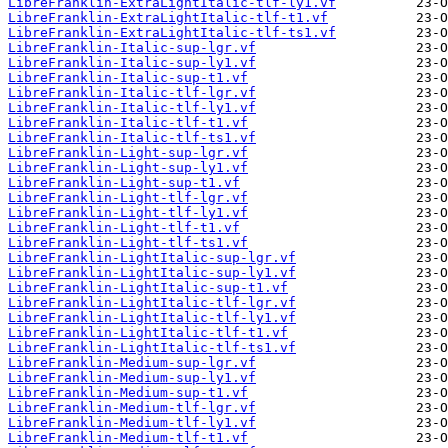
LibreFranklin-ExtraLightItalic-tlf-ly1.vf
LibreFranklin-ExtraLightItalic-tlf-t1.vf
LibreFranklin-ExtraLightItalic-tlf-ts1.vf
LibreFranklin-Italic-sup-lgr.vf
LibreFranklin-Italic-sup-ly1.vf
LibreFranklin-Italic-sup-t1.vf
LibreFranklin-Italic-tlf-lgr.vf
LibreFranklin-Italic-tlf-ly1.vf
LibreFranklin-Italic-tlf-t1.vf
LibreFranklin-Italic-tlf-ts1.vf
LibreFranklin-Light-sup-lgr.vf
LibreFranklin-Light-sup-ly1.vf
LibreFranklin-Light-sup-t1.vf
LibreFranklin-Light-tlf-lgr.vf
LibreFranklin-Light-tlf-ly1.vf
LibreFranklin-Light-tlf-t1.vf
LibreFranklin-Light-tlf-ts1.vf
LibreFranklin-LightItalic-sup-lgr.vf
LibreFranklin-LightItalic-sup-ly1.vf
LibreFranklin-LightItalic-sup-t1.vf
LibreFranklin-LightItalic-tlf-lgr.vf
LibreFranklin-LightItalic-tlf-ly1.vf
LibreFranklin-LightItalic-tlf-t1.vf
LibreFranklin-LightItalic-tlf-ts1.vf
LibreFranklin-Medium-sup-lgr.vf
LibreFranklin-Medium-sup-ly1.vf
LibreFranklin-Medium-sup-t1.vf
LibreFranklin-Medium-tlf-lgr.vf
LibreFranklin-Medium-tlf-ly1.vf
LibreFranklin-Medium-tlf-t1.vf