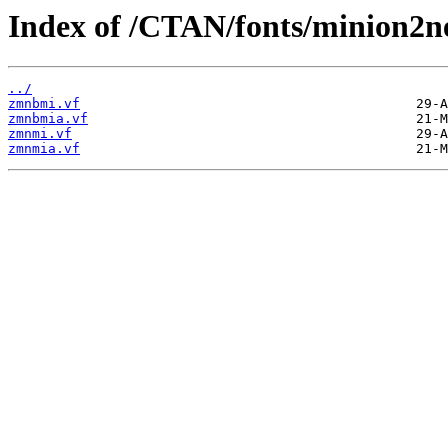
Index of /CTAN/fonts/minion2n
../
zmnbmi.vf
zmnbmia.vf
zmnmi.vf
zmnmia.vf