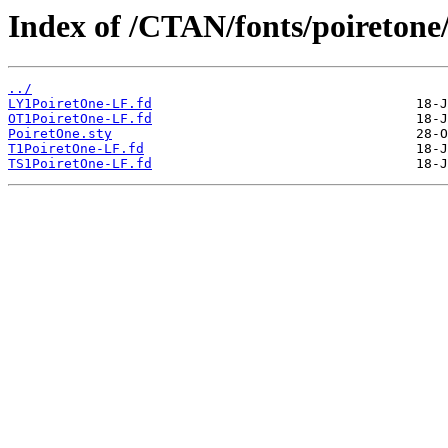
Index of /CTAN/fonts/poiretone/
../
LY1PoiretOne-LF.fd
OT1PoiretOne-LF.fd
PoiretOne.sty
T1PoiretOne-LF.fd
TS1PoiretOne-LF.fd