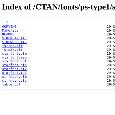
Index of /CTAN/fonts/ps-type1/s
../
COPYING
Makefile
README
STRFNSAN.TTF
STRFNSER.TTF
fstr8x.tfm
fsts8x.tfm
starfont.afm
starfont.map
starfont.pdf
starfont.pfb
starfont.sty
starfont.tex
strfnser.afm
strfnser.pfb
table.pdf