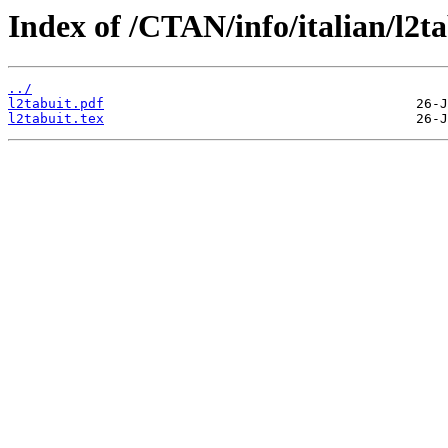
Index of /CTAN/info/italian/l2t
../
l2tabuit.pdf
l2tabuit.tex