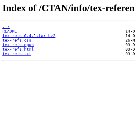
Index of /CTAN/info/tex-referen
../
README
tex-refs-0.4.1.tar.bz2
tex-refs.css
tex-refs.epub
tex-refs.html
tex-refs.txt