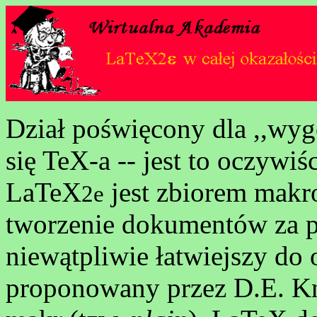
Dział poświęcony dla ,,wygo
się TeX-a -- jest to oczywiśc
LaTeX
jest zbiorem makro
2e
tworzenie dokumentów za p
niewątpliwie łatwiejszy do
proponowany przez D.E. K