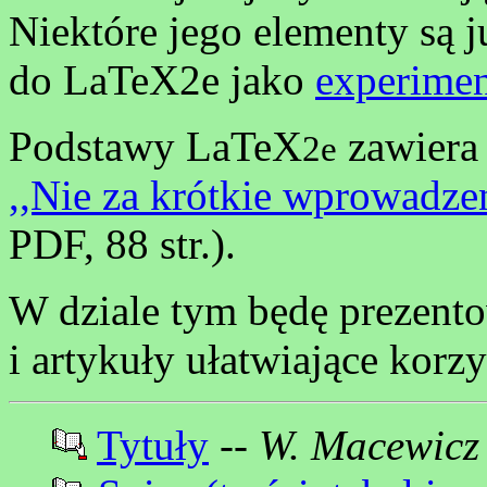
Niektóre jego elementy są 
do LaTeX2e jako
experimen
Podstawy LaTeX
zawiera 
2e
,,Nie za krótkie wprowadze
PDF, 88 str.).
W dziale tym będę prezento
i artykuły ułatwiające korz
Tytuły
--
W. Macewicz