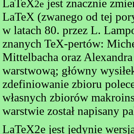
LaTeX
jest znacznie zmie
2e
LaTeX (zwanego od tej por
w latach 80. przez L. Lampo
znanych TeX-pertów: Miche
Mittelbacha oraz Alexandr
warstwową; główny wysiłek
zdefiniowanie zbioru polec
własnych zbiorów makroinstr
warstwie został napisany p
LaTeX2e jest jedynie wersj