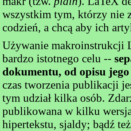
makr (tzw.
plain
). LaTeX d
wszystkim tym, którzy nie z
codzień, a chcą aby ich art
Używanie makroinstrukcji 
bardzo istotnego celu --
sep
dokumentu, od opisu jeg
czas tworzenia publikacji je
tym udział kilka osób. Zdarz
publikowana w kilku wersja
hipertekstu, sjaldy; bądź te