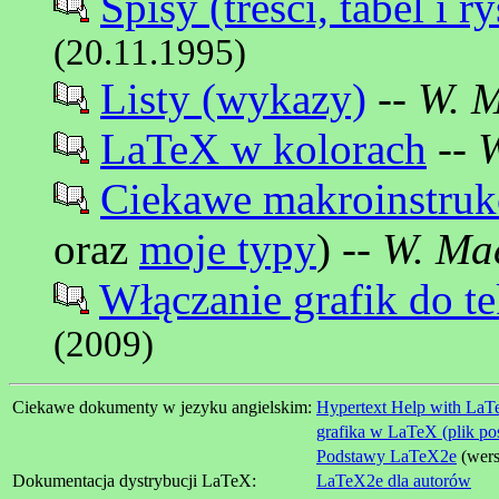
Spisy (treści, tabel i 
(20.11.1995)
Listy (wykazy)
--
W. 
LaTeX w kolorach
--
Ciekawe makroinstruk
oraz
moje typy
) --
W. Ma
Włączanie grafik do 
(2009)
Ciekawe dokumenty w jezyku angielskim:
Hypertext Help with La
grafika w LaTeX (plik po
Podstawy LaTeX2e
(wers
Dokumentacja dystrybucji LaTeX:
LaTeX2e dla autorów