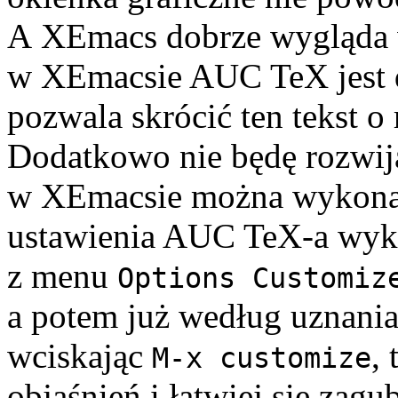
A XEmacs dobrze wygląda 
w XEmacsie AUC TeX jest d
pozwala skrócić ten tekst o 
Dodatkowo nie będę rozwija
w XEmacsie można wykonać
ustawienia AUC TeX-a wyko
z menu
Options Customiz
a potem już według uznania
wciskając
, 
M-x customize
objaśnień i łatwiej się zagub