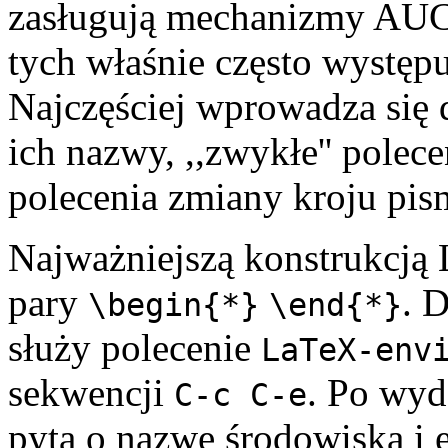
zasługują mechanizmy AUC
tych właśnie często występ
Najczęściej wprowadza się 
ich nazwy, ,,zwykłe'' polec
polecenia zmiany kroju pis
Najważniejszą konstrukcją 
pary
. 
\begin{*}
\end{*}
służy polecenie
LaTeX-env
sekwencji
. Po wyd
C-c C-e
pyta o nazwę środowiska i 