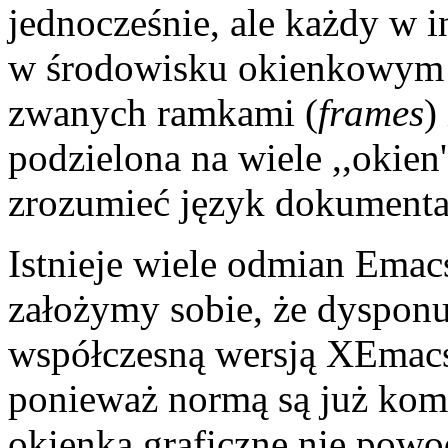
jednocześnie, ale każdy w 
w środowisku okienkowym 
zwanych ramkami (
frames
)
podzielona na wiele ,,okien''
zrozumieć język dokumenta
Istnieje wiele odmian Emac
założymy sobie, że dyspon
współczesną wersją XEmacsa
ponieważ normą są już komp
okienka graficzne nie powo