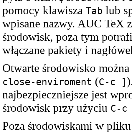
pomocy klawisza
lub s
Tab
wpisane nazwy. AUC TeX z
środowisk, poza tym potraf
włączane pakiety i nagłówe
Otwarte środowisko można
(
)
close-enviroment
C-c ]
najbezpieczniejsze jest wp
środowisk przy użyciu
C-c
Poza środowiskami w plik