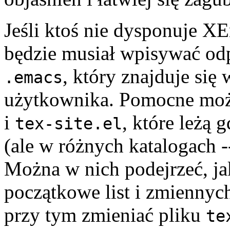
Jeśli ktoś nie dysponuje X
będzie musiał wpisywać odp
, który znajduje si
.emacs
użytkownika. Pomocne moż
i
, które leżą 
tex-site.el
(ale w różnych katalogach 
Można w nich podejrzeć, ja
początkowe list i zmiennyc
przy tym zmieniać pliku
te