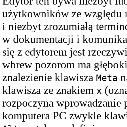
Edytor ten bywa niezbyt lu
użytkowników ze względu 
i niezbyt zrozumiałą termi
w dokumentacji i komunika
się z edytorem jest rzeczyw
wbrew pozorom ma głęboki 
znalezienie klawisza
na
Meta
klawisza ze znakiem
(ozn
x
rozpoczyna wprowadzanie p
komputera PC zwykle kla