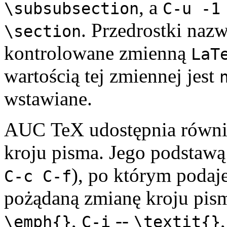
, a
\subsubsection
C-u -1
. Przedrostki naz
\section
kontrolowane zmienną
LaT
wartością tej zmiennej jest
wstawiane.
AUC TeX udostępnia równi
kroju pisma. Jego podstawą
), po którym podaje
C-c C-f
pożądaną zmianę kroju pism
,
--
\emph{}
C-i
\textit{}