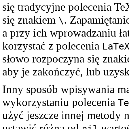
się tradycyjne polecenia Te
się znakiem
. Zapamiętanie
\
a przy ich wprowadzaniu ła
korzystać z polecenia
LaTe
słowo rozpoczyna się znak
aby je zakończyć, lub uzys
Inny sposób wpisywania m
wykorzystaniu polecenia
Te
użyć jeszcze innej metody 
ustawić różną od
warto
nil