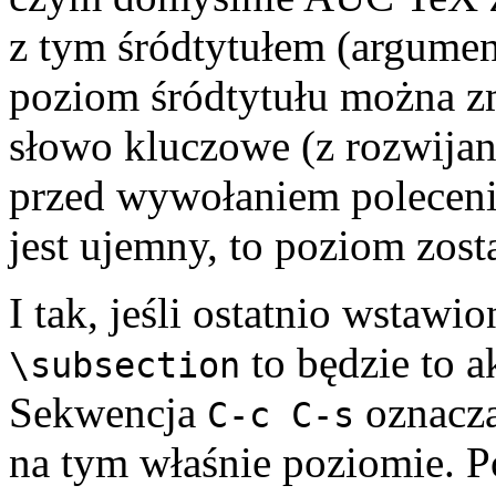
z tym śródtytułem (argumen
poziom śródtytułu można zm
słowo kluczowe (z rozwijan
przed wywołaniem polecen
jest ujemny, to poziom zost
I tak, jeśli ostatnio wstawi
to będzie to 
\subsection
Sekwencja
oznacza
C-c C-s
na tym właśnie poziomie. 