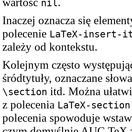
wartość
.
nil
Inaczej oznacza się element
polecenie
LaTeX-insert-i
zależy od kontekstu.
Kolejnym często występują
śródtytuły, oznaczane sło
itd. Można ułatwi
\section
z polecenia
LaTeX-section
polecenia spowoduje wstawi
czym domyślnie AUC TeX zap