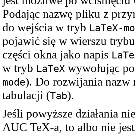
jest możliwe po wciśnięciu
Podając nazwę pliku z prz
do wejścia w tryb
LaTeX-mo
pojawić się w wierszu trybu
części okna jako napis
LaTe
w tryb
wywołując po
LaTeX
). Do rozwijania nazw
mode
tabulacji (
).
Tab
Jeśli powyższe działania n
AUC TeX-a, to albo nie jest