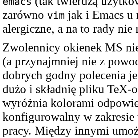
(tak twierdzą użytko
emacs
zarówno
jak i Emacs u 
vim
alergiczne, a na to rady nie
Zwolennicy okienek MS nie
(a przynajmniej nie z powo
dobrych godny polecenia je
dużo i składnię pliku TeX-o
wyróżnia kolorami odpowied
konfigurowalny w zakresie
pracy. Między innymi umoż