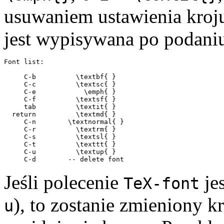
usuwaniem ustawienia kroj
jest wypisywana po podaniu
Font list:

     C-b          \textbf{ }

     C-c          \textsc{ }

     C-e            \emph{ }

     C-f          \textsf{ }

     tab          \textit{ }

  return          \textmd{ }

     C-n        \textnormal{ }

     C-r          \textrm{ }

     C-s          \textsl{ }

     C-t          \texttt{ }

     C-u          \textup{ }

Jeśli polecenie
je
TeX-font
), to zostanie zmieniony 
u