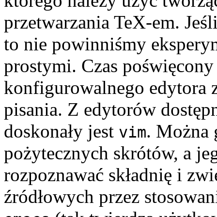
którego należy użyć tworzą
przetwarzania TeX-em. Jeśl
to nie powinniśmy ekspery
prostymi. Czas poświęcony 
konfigurowalnego edytora z
pisania. Z edytorów dostę
doskonały jest
. Można g
vim
pożytecznych skrótów, a jeg
rozpoznawać składnię i zwi
źródłowych przez stosowani