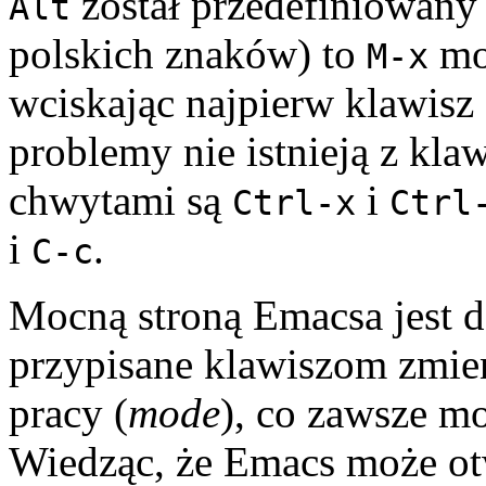
został przedefiniowany
Alt
polskich znaków) to
mo
M-x
wciskając najpierw klawisz
problemy nie istnieją z kl
chwytami są
i
Ctrl-x
Ctrl
i
.
C-c
Mocną stroną Emacsa jest 
przypisane klawiszom zmien
pracy (
mode
), co zawsze m
Wiedząc, że Emacs może ot